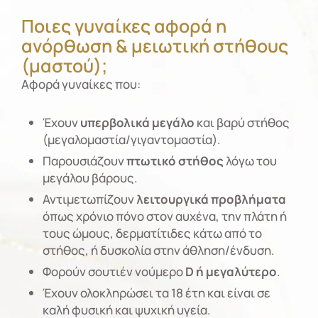
Ποιες γυναίκες αφορά η
ανόρθωση & μειωτική στήθους
(μαστού);
Αφορά γυναίκες που:
Έχουν
υπερβολικά μεγάλο
και βαρύ στήθος
(μεγαλομαστία/γιγαντομαστία).
Παρουσιάζουν
πτωτικό στήθος
λόγω του
μεγάλου βάρους.
Αντιμετωπίζουν
λειτουργικά προβλήματα
όπως χρόνιο πόνο στον αυχένα, την πλάτη ή
τους ώμους, δερματίτιδες κάτω από το
στήθος, ή δυσκολία στην άθληση/ένδυση.
Φορούν σουτιέν νούμερο
D ή μεγαλύτερο
.
Έχουν ολοκληρώσει τα 18 έτη και είναι σε
καλή φυσική και ψυχική υγεία.