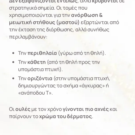
Δεν εξαφανίζονται εντελώς
, αλλά
κρύβονται
σε
στρατηγικά σημεία. Οι τομές που
χρησιμοποιούνται για την
ανόρθωση &
μειωτική στήθους (μαστού)
εξαρτώνται από
την έκταση της διόρθωσης, αλλά συνήθως
περιλαμβάνουν:
Την
περιθηλαία
(γύρω από τη θηλή).
Την
κάθετη
(από τη θηλή προς την
υπομάστια πτυχή).
Την
οριζόντια
(στην υπομάστια πτυχή,
δημιουργώντας το σχήμα «άγκυρας» ή
«ανάποδου Τ».
Οι
ουλές
με τον χρόνο
γίνονται πιο αχνές
και
παίρνουν το
χρώμα του δέρματος
.