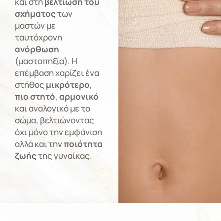
και στη
βελτίωση του
σχήματος
των
μαστών με
ταυτόχρονη
ανόρθωση
(μαστοπηξία). Η
επέμβαση χαρίζει ένα
στήθος
μικρότερο
,
πιο στητό
,
αρμονικό
και αναλογικό με το
σώμα, βελτιώνοντας
όχι μόνο την εμφάνιση
αλλά και την
ποιότητα
ζωής
της γυναίκας.