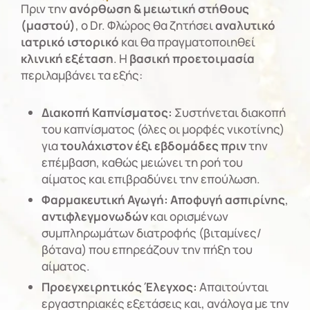
Πριν την
ανόρθωση & μειωτική στήθους
(μαστού)
, ο Dr. Φλώρος θα ζητήσει
αναλυτικό
ιατρικό ιστορικό
και θα πραγματοποιηθεί
κλινική εξέταση
. Η
βασική προετοιμασία
περιλαμβάνει τα εξής:
Διακοπή Καπνίσματος:
Συστήνεται διακοπή
του καπνίσματος (όλες οι μορφές νικοτίνης)
για
τουλάχιστον έξι εβδομάδες πριν
την
επέμβαση, καθώς μειώνει τη ροή του
αίματος και επιβραδύνει την επούλωση.
Φαρμακευτική Αγωγή:
Αποφυγή
ασπιρίνης
,
αντιφλεγμονωδών
και ορισμένων
συμπληρωμάτων διατροφής (βιταμίνες/
βότανα) που επηρεάζουν την πήξη του
αίματος.
Προεγχειρητικός Έλεγχος:
Απαιτούνται
εργαστηριακές εξετάσεις και, ανάλογα με την