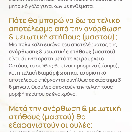
μητρικό γάλα γυναικών με ενθέματα.
Πότε θα μπορώ να δω το τελικό
αποτέλεσμα από την ανόρθωση
& μειωτική στήθους (μαστού);
Μια
πολύ καλή εικόνα
του αποτελέσματος της
ανόρθωσης & μειωτικής στήθους (μαστού)
είναι
άμεσα ορατή
μετά το χειρουργείο
.
Ωστόσο, το στήθος θα είναι πρησμένο (οίδημα),
και η
τελική διαμόρφωση
και το οριστικό
αποτέλεσμα επέρχονται συνήθως σε διάστημα
3-
6 μηνών
. Οι ουλές αποκτούν την τελική τους
μορφή περίπου σε ένα χρόνο.
Μετά την ανόρθωση & μειωτική
στήθους (μαστού) θα
εξαφανιστούν οι ουλές;