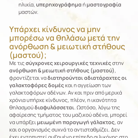
ηλικία,
υπερηχογράφημα
ή
μαστογραφία
μαστών.
Υπάρχει κίνδυνος να μην
μπορέσω να θηλάσω μετά την
ανόρθωση & μειωτική στήθους
(μαστού);
Με τις
σύγχρονες χειρουργικές τεχνικές
στην
ανόρθωση & μειωτική στήθους (μαστού)
,
φροντίζεται να
διατηρούνται
αδιατάραχτες οι
γαλακτοφόρες δομές
και η αγγείωση των
γαλακτοφόρων αδένων. Αν και πριν από μερικά
χρόνια υπήρχε κίνδυνος, πλέον, η ικανότητα
θηλασμού
διαφυλάσσεται
. Ωστόσο, λόγω της
αφαίρεσης τμήματος του μαζικού αδένα, μπορεί
να υπάρξει
μειωμένη παραγωγή γάλακτος
, αν
και ο οργανισμός συχνά το αντισταθμίζει. Δεν
έχει εντοπιστεί αυξημένο επίπεδο σιλικόνης στο