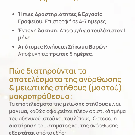
Ήπιες Δραστηριότητες & Εργασία
Γραφείου:
Επιστροφή σε
4-7 ημέρες
.
Έντονη Άσκηση:
Αποφυγή για
τουλάχιστον 1
μήνα
.
Απότομες Κινήσεις/Σήκωμα Βαρών:
Αποφυγή τις
πρώτες 5 ημέρες
.
Πώς διατηρούνται τα
αποτελέσματα της ανόρθωσης
& μειωτικής στήθους (μαστού)
μακροπρόθεσμα;
Τα
αποτελέσματα
της
μείωσης στήθους
είναι
μόνιμα
, καθώς αφαιρείται πλέον οριστικά τμήμα
του αδενικού ιστού και του λίπους. Ωστόσο, η
διατήρηση
του σχήματος και της ανόρθωσης
εξαρτάται
από τα εξής: