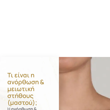
Τι είναι η
ανόρθωση &
μειωτική
στήθους
(μαστού);
Η
ανόρθωση &