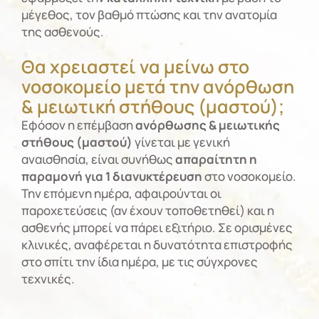
μέγεθος, τον βαθμό πτώσης και την ανατομία
της ασθενούς.
Θα χρειαστεί να μείνω στο
νοσοκομείο μετά την ανόρθωση
& μειωτική στήθους (μαστού);
Εφόσον η επέμβαση
ανόρθωσης & μειωτικής
στήθους (μαστού)
γίνεται με γενική
αναισθησία, είναι συνήθως
απαραίτητη η
παραμονή για 1 διανυκτέρευση
στο νοσοκομείο.
Την επόμενη ημέρα, αφαιρούνται οι
παροχετεύσεις (αν έχουν τοποθετηθεί) και η
ασθενής μπορεί να πάρει εξιτήριο. Σε ορισμένες
κλινικές, αναφέρεται η δυνατότητα επιστροφής
στο σπίτι την ίδια ημέρα, με τις σύγχρονες
τεχνικές.