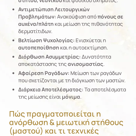
στητού, νεανικού
και φυσικού σχήματος.
Αντιμετώπιση Λειτουργικών
Προβλημάτων:
Ανακούφιση από
πόνους σε
αυχένα/πλάτη
και μείωση της πιθανότητας
δερματίτιδων.
Βελτίωση Ψυχολογίας:
Ενισχύεται η
αυτοπεποίθηση
και η αυτοεκτίμηση.
Διόρθωση Ασυμμετρίας:
Δυνατότητα
αποκατάστασης της
ανισομαστίας
.
Αφαίρεση Ραγάδων:
Μείωση των ραγάδων
που σχετίζονται με τη διόγκωση των μαστών.
Διάρκεια Αποτελέσματος:
Τα αποτελέσματα
της μείωσης είναι
μόνιμα
.
Πώς πραγματοποιείται η
ανόρθωση & μειωτική στήθους
(μαστού) και τι τεχνικές