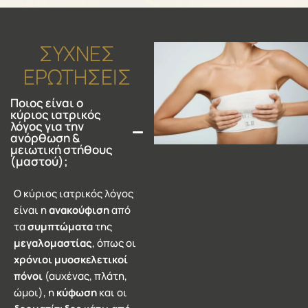
ΣΥΧΝΕΣ
ΕΡΩΤΗΣΕΙΣ
Ποιος είναι ο
κύριος ιατρικός
λόγος για την
ανόρθωση &
μειωτική στήθους
(μαστού);
Ο κύριος ιατρικός λόγος
είναι η
ανακούφιση
από
τα
συμπτώματα
της
μεγαλομαστίας
, όπως οι
χρόνιοι μυοσκελετικοί
πόνοι
(αυχένας, πλάτη,
ώμοι), η
κύφωση
και οι