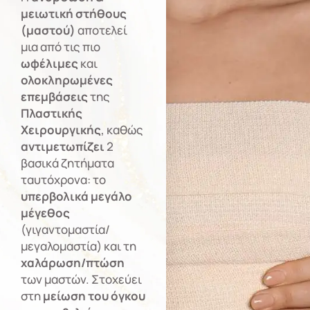
μειωτική στήθους
(μαστού)
αποτελεί
μια από τις πιο
ωφέλιμες
και
ολοκληρωμένες
επεμβάσεις
της
Πλαστικής
Χειρουργικής
, καθώς
αντιμετωπίζει
2
βασικά ζητήματα
ταυτόχρονα: το
υπερβολικά μεγάλο
μέγεθος
(γιγαντομαστία/
μεγαλομαστία) και τη
χαλάρωση/πτώση
των μαστών. Στοχεύει
στη
μείωση του όγκου