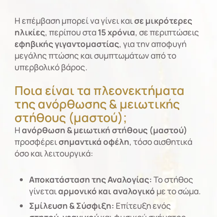
Η επέμβαση μπορεί να γίνει και
σε μικρότερες
ηλικίες
, περίπου στα
15 χρόνια
, σε περιπτώσεις
εφηβικής γιγαντομαστίας
, για την αποφυγή
μεγάλης πτώσης και συμπτωμάτων από το
υπερβολικό βάρος.
Ποια είναι τα πλεονεκτήματα
της ανόρθωσης & μειωτικής
στήθους (μαστού);
Η
ανόρθωση & μειωτική στήθους (μαστού)
προσφέρει
σημαντικά οφέλη
, τόσο αισθητικά
όσο και λειτουργικά:
Αποκατάσταση της Αναλογίας:
Το στήθος
γίνεται
αρμονικό και αναλογικό
με το σώμα.
Σμίλευση & Σύσφιξη:
Επίτευξη ενός