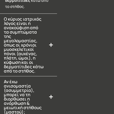
δερματίτιδες
κάτω από
το στήθος.
Ο κύριος ιατρικός
λόγος είναι η
ανακούφιση από
τα συμπτώματα
της
μεγαλομαστίας,
όπως οι χρόνιοι
μυοσκελετικοί
πόνοι (αυχένας,
πλάτη, ώμοι), η
κύφωση και οι
δερματίτιδες κάτω
από το στήθος.
Αν έχω
ανισομαστία
(ασυμμετρία),
μπορεί να τη
διορθώσει η
ανόρθωση &
μειωτική στήθους
(μαστού);