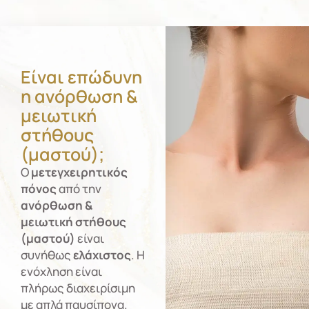
Είναι επώδυνη
η ανόρθωση &
μειωτική
στήθους
(μαστού);
Ο
μετεγχειρητικός
πόνος
από την
ανόρθωση &
μειωτική στήθους
(μαστού)
είναι
συνήθως
ελάχιστος
. Η
ενόχληση είναι
πλήρως διαχειρίσιμη
με απλά παυσίπονα.