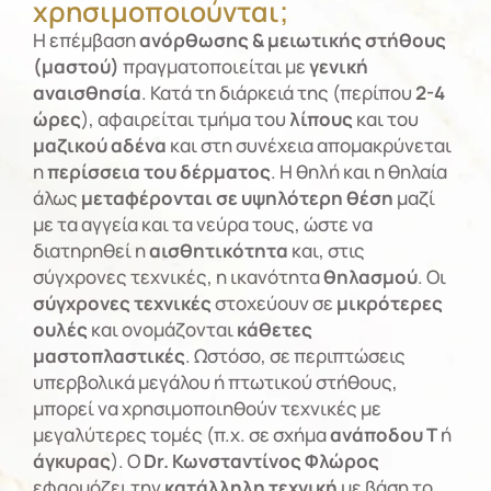
χρησιμοποιούνται;
Η επέμβαση
ανόρθωσης & μειωτικής στήθους
(μαστού)
πραγματοποιείται με
γενική
αναισθησία
. Κατά τη διάρκειά της (περίπου
2-4
ώρες
), αφαιρείται τμήμα του
λίπους
και του
μαζικού αδένα
και στη συνέχεια απομακρύνεται
η
περίσσεια του δέρματος
. Η θηλή και η θηλαία
άλως
μεταφέρονται σε υψηλότερη θέση
μαζί
με τα αγγεία και τα νεύρα τους, ώστε να
διατηρηθεί η
αισθητικότητα
και, στις
σύγχρονες τεχνικές, η ικανότητα
θηλασμού
. Οι
σύγχρονες τεχνικές
στοχεύουν σε
μικρότερες
ουλές
και ονομάζονται
κάθετες
μαστοπλαστικές
. Ωστόσο, σε περιπτώσεις
υπερβολικά μεγάλου ή πτωτικού στήθους,
μπορεί να χρησιμοποιηθούν τεχνικές με
μεγαλύτερες τομές (π.χ. σε σχήμα
ανάποδου Τ
ή
άγκυρας
). Ο
Dr. Κωνσταντίνος Φλώρος
εφαρμόζει την
κατάλληλη τεχνική
με βάση το