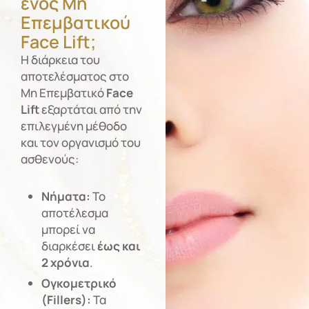
ενός Μη
Επεμβατικού
Face Lift;
Η διάρκεια του
αποτελέσματος στο
Μη Επεμβατικό
Face
Lift
εξαρτάται από την
επιλεγμένη μέθοδο
και τον οργανισμό του
ασθενούς:
Νήματα:
Το
αποτέλεσμα
μπορεί να
διαρκέσει
έως και
2 χρόνια
.
Ογκομετρικό
(Fillers):
Τα