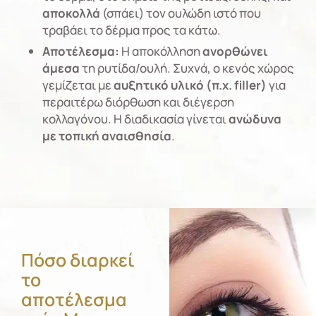
αποκολλά
(σπάει) τον ουλώδη ιστό που
τραβάει το δέρμα προς τα κάτω.
Αποτέλεσμα:
Η αποκόλληση
ανορθώνει
άμεσα
τη ρυτίδα/ουλή. Συχνά, ο κενός χώρος
γεμίζεται με
αυξητικό υλικό (π.χ. filler)
για
περαιτέρω διόρθωση και διέγερση
κολλαγόνου. Η διαδικασία γίνεται
ανώδυνα
με τοπική αναισθησία
.
Πόσο διαρκεί
το
αποτέλεσμα