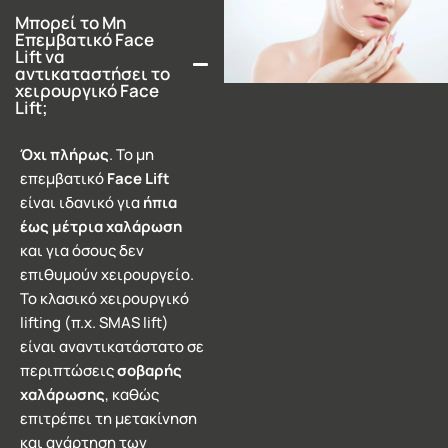
Μπορεί το Μη
Επεμβατικό Face
Lift να
αντικαταστήσει το
χειρουργικό Face
Lift;
Όχι πλήρως
. Το μη
επεμβατικό
Face Lift
είναι ιδανικό για
ήπια
έως μέτρια χαλάρωση
και για όσους δεν
επιθυμούν χειρουργείο.
Το κλασικό χειρουργικό
lifting (π.χ. SMAS lift)
είναι αναντικατάστατο σε
περιπτώσεις
σοβαρής
χαλάρωσης
, καθώς
επιτρέπει τη μετακίνηση
και ανάρτηση των