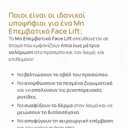
Ποιοι είναι οι ιδανικοί
υποψήφιοι για ένα Μη
Επεμβατικό Face Lift;
Το
Μη Επεμβατικό Face Lift
απευθύνεται σε
άτομα που εμφανίζουν
ήπια έως μέτρια
χαλάρωση
στο πρόσωπο και τον λαιμό, και
επιθυμούν:
Να
βελτιώσουν το οβάλ του προσώπου
.
Να
ανορθώσουν τα πεσμένα ζυγωματικά
και να
απαλύνουν τις ρινοπαρειακές
ρυτίδες
.
Να
συσφίξουν το δέρμα
στον λαιμό και να
μειώσουν το διπλοσάγονο
.
Να
αποφύγουν τη χειρουργική επέμβαση
και τον χρόνο ανάρρωσης.