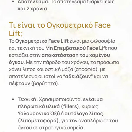
Αποτέλεσμα:
Το αποτέλεσμα διαρκεί
έως
και 2 χρόνια
.
Τι είναι το Ογκομετρικό Face
Lift;
Το
Ογκομετρικό Face Lift
είναι μια φιλοσοφία
και τεχνική του
Μη Επεμβατικού
Face Lift
που
εστιάζει στην
αποκατάσταση του χαμένου
όγκου
. Με την πάροδο του χρόνου, το πρόσωπο
χάνει λίπος και οστική μάζα (ατροφία), με
αποτέλεσμα οι ιστοί να
“αδειάζουν”
και να
πέφτουν
(βαρύτητα):
Τεχνική:
Χρησιμοποιούνται
ενέσιμα
πληρωτικά υλικά (fillers)
, κυρίως
Υαλουρονικό Οξύ
ή
αυτόλογο λίπος
(λιπομεταφορά)
, για την αναπλήρωση του
όγκου σε στρατηγικά σημεία.