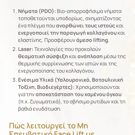
Νήματα (PDO):
Βιο-απορροφήσιμα νήματα
τοποθετούνται υποδορίως, σχηματίζοντας
ένα πλέγμα που
ανορθώνει τους ιστούς
και
ενεργοποιεί την παραγωγή κολλαγόνου
και
ελαστίνης. Προσφέρουν
άμεσο lifting
.
Laser:
Τεχνολογίες που προκαλούν
θεαματική σύσφιξη
και
ανάπλαση
μέσω της
θερμικής συρρίκνωσης των ιστών και της
ενεργοποίησης του κολλαγόνου.
Ενέσιμα Υλικά (Υαλουρονικό, Βοτουλινική
Τοξίνη, Βιοδιεγέρτες):
Χρησιμοποιούνται
για την
αποκατάσταση του χαμένου όγκου
(π.χ. ζυγωματικά), το σβήσιμο ρυτίδων και τη
βαθιά ενυδάτωση.
Πώς λειτουργεί το
Μη
Επεμβατικό
Face Lift με