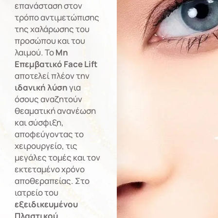
επανάσταση στον
τρόπο αντιμετώπισης
της χαλάρωσης του
προσώπου και του
λαιμού. Το
Μη
Επεμβατικό Face Lift
αποτελεί πλέον την
ιδανική λύση
για
όσους αναζητούν
θεαματική ανανέωση
και σύσφιξη,
αποφεύγοντας το
χειρουργείο, τις
μεγάλες τομές και τον
εκτεταμένο χρόνο
αποθεραπείας. Στο
ιατρείο του
εξειδικευμένου
Πλαστικού