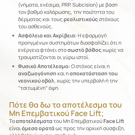
(νήματα, ενέσιμα, PRP, Subcision) με βάση
τον βαθμό χαλάρωσης, την ποιότητα του
δέρματος και τους
ρεαλιστικούς
στόχους
του ασθενούς.
Ασφάλεια και Ακρίβεια:
Η εφαρμογή
προηγμένων συστημάτων διασφαλίζει ότι η
ενέργεια φτάνει στο
σωστό βάθος
χωρίς να
τραυματίζονται οι γύρω ιστοί.
Φυσικό Αποτέλεσμα:
Ο στόχος είναι η
αναζωογόνηση
και η
αποκατάσταση του
νεανικού οβάλ
, χωρίς την υπερβολή ή την
“τσιτωμένη” όψη.
Πότε θα δω το αποτέλεσμα του
Μη Επεμβατικού Face Lift;
Τα
αποτελέσματα
του Μη Επεμβατικού
Face Lift
είναι
άμεσα ορατά
ως προς την αρχική σύσφιξη,