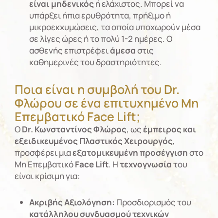
είναι μηδενικός
ή ελάχιστος. Μπορεί να
υπάρξει ήπια ερυθρότητα, πρήξιμο ή
μικροεκχυμώσεις, τα οποία υποχωρούν μέσα
σε λίγες ώρες ή το πολύ 1-2 ημέρες. Ο
ασθενής επιστρέφει
άμεσα
στις
καθημερινές του δραστηριότητες.
Ποια είναι η συμβολή του Dr.
Φλώρου σε ένα επιτυχημένο Μη
Επεμβατικό Face Lift;
Ο
Dr. Κωνσταντίνος Φλώρος
, ως
έμπειρος και
εξειδικευμένος Πλαστικός Χειρουργός
,
προσφέρει μια
εξατομικευμένη προσέγγιση
στο
Μη Επεμβατικό
Face Lift
. Η
τεχνογνωσία
του
είναι κρίσιμη για:
Ακριβής Αξιολόγηση:
Προσδιορισμός του
κατάλληλου συνδυασμού τεχνικών