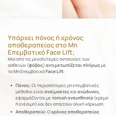
Υπάρχει πόνος ή χρόνος
αποθεραπείας στο Μη
Επεμβατικό Face Lift;
Μια από τις μεγαλύτερες ανησυχίες των
ασθενών (
φόβος
)
αντιμετωπίζεται
πλήρως
με
το Μη Επεμβατικό
Face Lift
:
Πόνος:
Οι περισσότερες μη επεμβατικές
μέθοδοι είναι
αναίμακτες
και
ανώδυνες
,
εφαρμόζονται με
τοπική αναισθησία
(κρέμα
ή ενέσιμη) και δεν απαιτούν ολική νάρκωση.
Αποθεραπεία:
Ο
χρόνος αποθεραπείας