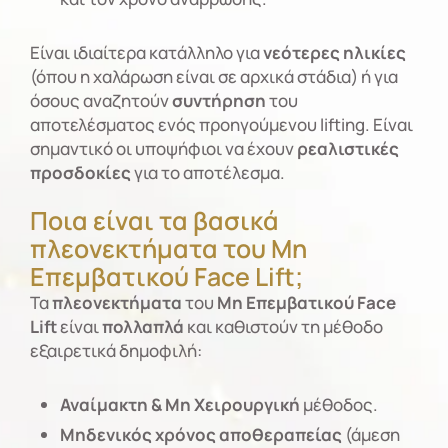
Είναι ιδιαίτερα κατάλληλο για
νεότερες ηλικίες
(όπου η χαλάρωση είναι σε αρχικά στάδια) ή για
όσους αναζητούν
συντήρηση
του
αποτελέσματος ενός προηγούμενου lifting. Είναι
σημαντικό οι υποψήφιοι να έχουν
ρεαλιστικές
προσδοκίες
για το αποτέλεσμα.
Ποια είναι τα βασικά
πλεονεκτήματα του Μη
Επεμβατικού Face Lift;
Τα
πλεονεκτήματα
του
Μη Επεμβατικού
Face
Lift
είναι
πολλαπλά
και καθιστούν τη μέθοδο
εξαιρετικά δημοφιλή:
Αναίμακτη & Μη Χειρουργική
μέθοδος.
Μηδενικός χρόνος αποθεραπείας
(άμεση