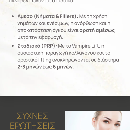
αλλά βελτιώνονται σταδιακά:
Άμεσο (Νήματα & Fillers):
Με τη χρήση
νημάτων και ενέσιμων, η ανόρθωση και η
αποκατάσταση όγκου είναι
ορατή αμέσως
μετά την εφαρμογή.
Σταδιακό (PRP):
Με το Vampire Lift, η
ουσιαστική παραγωγή κολλαγόνου και το
οριστικό lifting ολοκληρώνονται σε διάστημα
2-3 μηνών
έως
6 μηνών
.
ΣΥΧΝΕΣ
ΕΡΩΤΗΣΕΙΣ