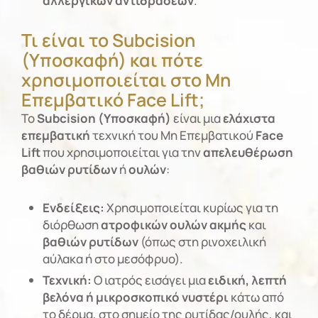
αλλεργικών αντιδράσεων
.
Τι είναι το Subcision
(Υποσκαφή) και πότε
χρησιμοποιείται στο Μη
Επεμβατικό Face Lift;
Το
Subcision (Υποσκαφή)
είναι μια
ελάχιστα
επεμβατική
τεχνική του Μη Επεμβατικού
Face
Lift
που χρησιμοποιείται για την
απελευθέρωση
βαθιών ρυτίδων
ή
ουλών
:
Ενδείξεις:
Χρησιμοποιείται κυρίως για τη
διόρθωση
ατροφικών ουλών ακμής
και
βαθιών ρυτίδων
(όπως στη ρινοχειλική
αύλακα ή στο μεσόφρυο).
Τεχνική:
Ο ιατρός εισάγει μια
ειδική, λεπτή
βελόνα ή μικροσκοπικό νυστέρι
κάτω από
το δέρμα, στο σημείο της ρυτίδας/ουλής, και