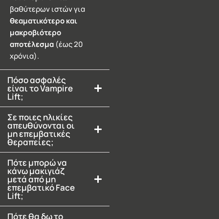
βαθύτερων ιστών για
θεαματικότερο και
μακροβιότερο
αποτέλεσμα
(έως 20
χρόνια).
Πόσο ασφαλές
είναι το Vampire
Lift;
Σε ποιες ηλικίες
απευθύνονται οι
μη επεμβατικές
θεραπείες;
Πότε μπορώ να
κάνω μακιγιάζ
μετά από μη
επεμβατικό Face
Lift;
Πότε θα δω το