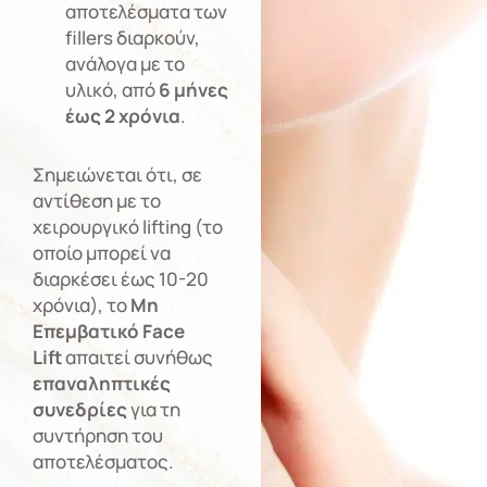
αποτελέσματα των
fillers διαρκούν,
ανάλογα με το
υλικό, από
6 μήνες
έως 2 χρόνια
.
Σημειώνεται ότι, σε
αντίθεση με το
χειρουργικό lifting (το
οποίο μπορεί να
διαρκέσει έως 10-20
χρόνια), το
Μη
Επεμβατικό Face
Lift
απαιτεί συνήθως
επαναληπτικές
συνεδρίες
για τη
συντήρηση του
αποτελέσματος.