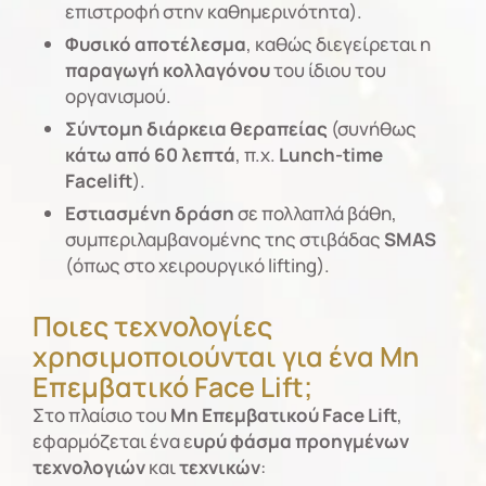
επιστροφή στην καθημερινότητα).
Φυσικό αποτέλεσμα
, καθώς διεγείρεται η
παραγωγή κολλαγόνου
του ίδιου του
οργανισμού.
Σύντομη διάρκεια θεραπείας
(συνήθως
κάτω από 60 λεπτά
, π.χ.
Lunch-time
Facelift
).
Εστιασμένη δράση
σε πολλαπλά βάθη,
συμπεριλαμβανομένης της στιβάδας
SMAS
(όπως στο χειρουργικό lifting).
Ποιες τεχνολογίες
χρησιμοποιούνται για ένα Μη
Επεμβατικό Face Lift;
Στο πλαίσιο του
Μη Επεμβατικού
Face Lift
,
εφαρμόζεται ένα ε
υρύ φάσμα προηγμένων
τεχνολογιών
και
τεχνικών
: