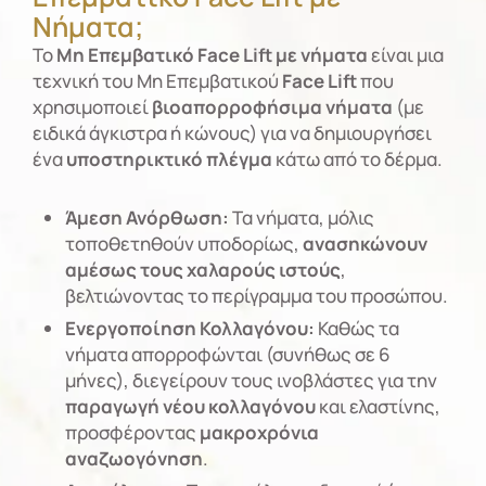
Νήματα;
Το
Μη Επεμβατικό Face Lift
με νήματα
είναι μια
τεχνική του Μη Επεμβατικού
Face Lift
που
χρησιμοποιεί
βιοαπορροφήσιμα νήματα
(με
ειδικά άγκιστρα ή κώνους) για να δημιουργήσει
ένα
υποστηρικτικό πλέγμα
κάτω από το δέρμα.
Άμεση Ανόρθωση:
Τα νήματα, μόλις
τοποθετηθούν υποδορίως,
ανασηκώνουν
αμέσως τους χαλαρούς ιστούς
,
βελτιώνοντας το περίγραμμα του προσώπου.
Ενεργοποίηση Κολλαγόνου:
Καθώς τα
νήματα απορροφώνται (συνήθως σε 6
μήνες), διεγείρουν τους ινοβλάστες για την
παραγωγή νέου κολλαγόνου
και ελαστίνης,
προσφέροντας
μακροχρόνια
αναζωογόνηση
.