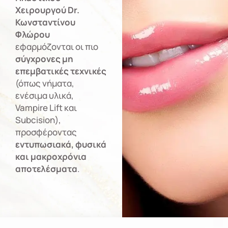
Χειρουργού
Dr.
Κωνσταντίνου
Φλώρου
εφαρμόζονται οι πιο
σύγχρονες μη
επεμβατικές τεχνικές
(όπως νήματα,
ενέσιμα υλικά,
Vampire Lift και
Subcision),
προσφέροντας
εντυπωσιακά, φυσικά
και μακροχρόνια
αποτελέσματα
.