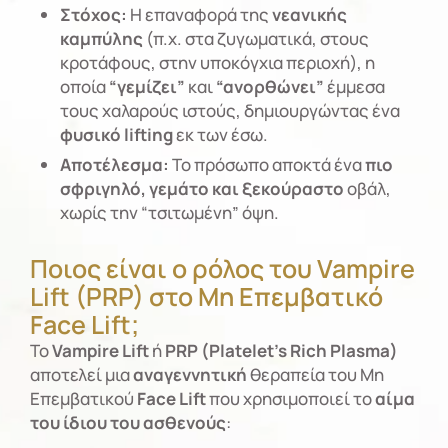
Στόχος:
Η επαναφορά της
νεανικής
καμπύλης
(π.χ. στα ζυγωματικά, στους
κροτάφους, στην υποκόγχια περιοχή), η
οποία
“γεμίζει”
και
“ανορθώνει”
έμμεσα
τους χαλαρούς ιστούς, δημιουργώντας ένα
φυσικό lifting
εκ των έσω.
Αποτέλεσμα:
Το πρόσωπο αποκτά ένα
πιο
σφριγηλό, γεμάτο και ξεκούραστο
οβάλ,
χωρίς την “τσιτωμένη” όψη.
Ποιος είναι ο ρόλος του Vampire
Lift (PRP) στο Μη Επεμβατικό
Face Lift;
Το
Vampire Lift
ή
PRP (Platelet’s Rich Plasma)
αποτελεί μια
αναγεννητική
θεραπεία του Μη
Επεμβατικού
Face Lift
που χρησιμοποιεί το
αίμα
του ίδιου του ασθενούς
: