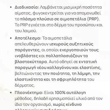
Διαδικασία:
Λαμβάνεται μια μικρή ποσότητα
αίματος, φυγοκεντρείται για να απομονωθεί
το
πλάσμα πλούσιο σε αιμοπετάλια (PRP)
.
Το PRP εγχέεται στο δέρμα του προσώπου και
του λαιμού.
Αποτέλεσμα:
Τα αιμοπετάλια
απελευθερώνουν
ισχυρούς αυξητικούς
παράγοντες
, οι οποίοι
ενεργοποιούν τους
ινοβλάστες
και
πολλαπλασιάζουν τα
βλαστοκύτταρα
. Αυτό οδηγεί σε
εντατική
παραγωγή νέου κολλαγόνου και ελαστίνης
,
βελτιώνοντας
την ποιότητα, τη λάμψη, την
ελαστικότητα και τη σφριγηλότητα
του
δέρματος.
Πλεονέκτημα:
Είναι
100% αυτόλογη
μέθοδος, δηλαδή χρησιμοποιεί υλικό από τον
ίδιο τον οργανισμό,
χωρίς κίνδυνο