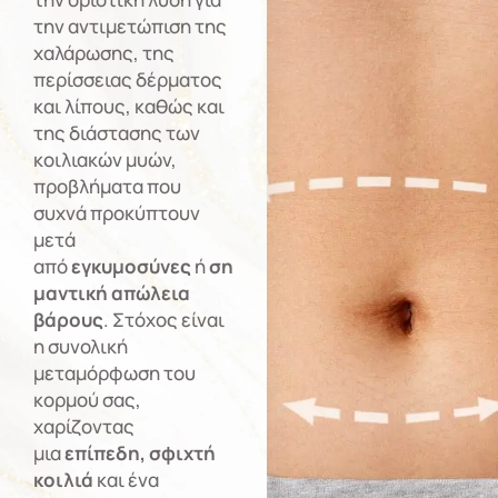
την αντιμετώπιση της
χαλάρωσης, της
περίσσειας δέρματος
και λίπους, καθώς και
της διάστασης των
κοιλιακών μυών,
προβλήματα που
συχνά προκύπτουν
μετά
από
εγκυμοσύνες
ή
ση
μαντική απώλεια
βάρους
. Στόχος είναι
η συνολική
μεταμόρφωση του
κορμού σας,
χαρίζοντας
μια
επίπεδη, σφιχτή
κοιλιά
και ένα