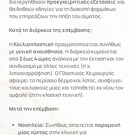
διενεργηθοούν
προεγχειρητικές εξετάσεις
και
θα δοθούν οδηγίες για τη διακοπή φαρμάκων
που επηρεάζουν την πήξη του αίματος.
Κατά τη διάρκεια της επέμβασης:
Η
Κοιλιοπλαστική
πραγματοποιείται συνήθως
με
γενική αναισθησία
. Η διάρκεια κυμαίνεται
από
2 έως 4 ώρες
ανάλογα με την έκταση και τον
συνδυασμό με άλλες τεχνικές (π.χ.
λιποαναρρόφηση). Ο Πλαστικός Χειρουργός
αφαιρεί το περίσσιο δέρμα και λίπος, συσφίγγει
τους κοιλιακούς μύες και τοποθετεί εκ νέου τον
ομφαλό (στην κλασική τεχνική).
Μετά την επέμβαση:
Νοσηλεία:
Συνήθως απαιτείται
παραμονή
μίας νύχτας
στην κλινική για