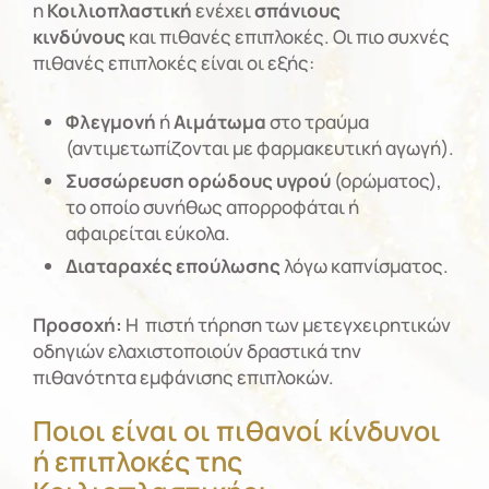
η
Κοιλιοπλαστική
ενέχει
σπάνιους
κινδύνους
και πιθανές επιπλοκές. Οι πιο συχνές
πιθανές επιπλοκές είναι οι εξής:
Φλεγμονή
ή
Αιμάτωμα
στο τραύμα
(αντιμετωπίζονται με φαρμακευτική αγωγή).
Συσσώρευση ορώδους υγρού
(ορώματος),
το οποίο συνήθως απορροφάται ή
αφαιρείται εύκολα.
Διαταραχές
επούλωσης
λόγω καπνίσματος.
Προσοχή:
Η πιστή τήρηση των μετεγχειρητικών
οδηγιών ελαχιστοποιούν δραστικά την
πιθανότητα εμφάνισης επιπλοκών.
Ποιοι είναι οι πιθανοί κίνδυνοι
ή επιπλοκές της