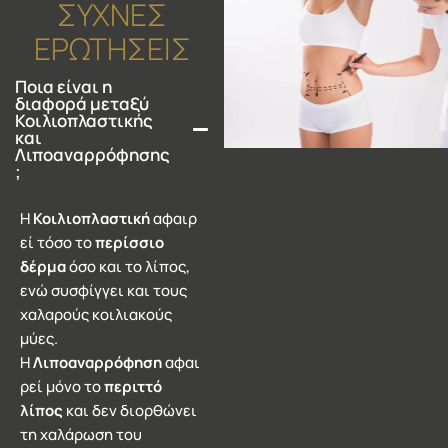
ΣΥΧΝΕΣ
ΕΡΩΤΗΣΕΙΣ
Ποια είναι η
διαφορά μεταξύ
Κοιλιοπλαστικής
και
Λιποαναρρόφησης
;
Η
Κοιλιοπλαστική
αφαιρ
εί τόσο το
περίσσιο
δέρμα
όσο και το λίπος,
ενώ συσφίγγει και τους
χαλαρούς κοιλιακούς
μύες.
Η
Λιποαναρρόφηση
αφαι
ρεί μόνο το
περιττό
λίπος
και δεν διορθώνει
τη χαλάρωση του