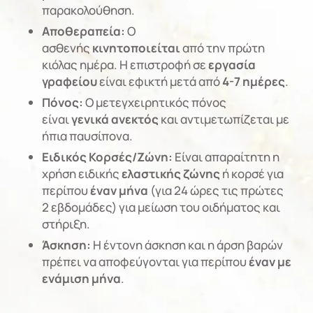
παρακολούθηση.
Αποθεραπεία:
Ο
ασθενής
κινητοποιείται
από την πρώτη
κιόλας ημέρα. Η επιστροφή σε
εργασία
γραφείου
είναι εφικτή μετά από
4-7 ημέρες
.
Πόνος:
Ο μετεγχειρητικός πόνος
είναι
γενικά ανεκτός
και αντιμετωπίζεται με
ήπια παυσίπονα.
Ειδικός Κορσές/Ζώνη:
Είναι απαραίτητη η
χρήση ειδικής
ελαστικής ζώνης
ή κορσέ για
περίπου
έναν μήνα
(για 24 ώρες τις πρώτες
2 εβδομάδες) για μείωση του οιδήματος και
στήριξη.
Άσκηση:
Η έντονη άσκηση και η άρση βαρών
πρέπει να αποφεύγονται για περίπου
έναν με
ενάμιση μήνα
.