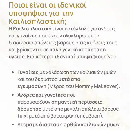
Ποιοι είναι οι ιδανικοί
υποψήφιοι για την
Κοιλιοπλαστική;
Η
Κοιλιοπλαστική
είναι κατάλληλη για άνδρες
και γυναίκες που έχουν ολοκληρώσει τη
διαδικασία απώλειας βάρους ή τις κυήσεις τους
και βρίσκονται σε
καλή γενική κατάσταση
υγείας
. Ειδικότερα,
ιδανικοί υποψήφιοι
είναι:
Γυναίκες
με χαλάρωση των κοιλιακών μυών
και του δέρματος
μετά από
εγκυμοσύνη
(Μέρος του Mommy Makeover).
Άνδρες και γυναίκες
που
παρουσιάζουν
σημαντική περίσσεια
δέρματος
μετά από μεγάλη απώλεια βάρους
(π.χ. μετά από βαριατρική επέμβαση).
Άτομα με
διάσταση ορθών κοιλιακών μυών
.