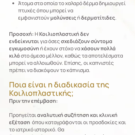
Άτομα στα οποία το χαλαρό δέρμα δημιουργεί
πτυχές όπου μπορεί να
εμφανιστούν
μολύνσεις
ή
δερματίτιδες
.
Προσοχή:
Η
Κοιλιοπλαστική
δεν
ενδείκνυται
για όσες
σχεδιάζουν σύντομα
εγκυμοσύνη
ή έχουν στόχο να
χάσουν πολλά
κιλά
στο άμεσο μέλλον, καθώς τα αποτελέσματα
μπορεί να αλλοιωθούν. Επίσης, οι καπνιστές
πρέπει να διακόψουν το κάπνισμα.
Ποια είναι η διαδικασία της
Κοιλιοπλαστικής;
Πριν την επέμβαση:
Προηγείται
αναλυτική συζήτηση και κλινική
εξέταση
όπου καταγράφονται οι προσδοκίες και
το ιατρικό ιστορικό. Θα