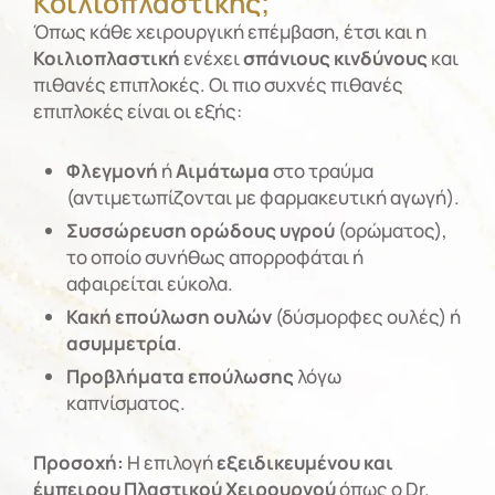
Κοιλιοπλαστικής;
Όπως κάθε χειρουργική επέμβαση, έτσι και η
Κοιλιοπλαστική
ενέχει
σπάνιους κινδύνους
και
πιθανές επιπλοκές. Οι πιο συχνές πιθανές
επιπλοκές είναι οι εξής:
Φλεγμονή
ή
Αιμάτωμα
στο τραύμα
(αντιμετωπίζονται με φαρμακευτική αγωγή).
Συσσώρευση ορώδους υγρού
(ορώματος),
το οποίο συνήθως απορροφάται ή
αφαιρείται εύκολα.
Κακή επούλωση ουλών
(δύσμορφες ουλές) ή
ασυμμετρία
.
Προβλήματα επούλωσης
λόγω
καπνίσματος.
Προσοχή:
Η επιλογή
εξειδικευμένου και
έμπειρου Πλαστικού Χειρουργού
όπως ο Dr.