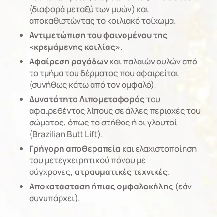
(διαφορά μεταξύ των μυών) και
αποκαθιστώντας το κοιλιακό τοίχωμα.
Αντιμετώπιση του φαινομένου της
«κρεμάμενης κοιλίας»
.
Αφαίρεση ραγάδων
και παλαιών ουλών από
το τμήμα του δέρματος που αφαιρείται
(συνήθως κάτω από τον ομφαλό).
Δυνατότητα Λιπομεταφοράς
του
αφαιρεθέντος λίπους σε άλλες περιοχές του
σώματος, όπως το στήθος ή οι γλουτοί
(Brazilian Butt Lift).
Γρήγορη αποθεραπεία
και ελαχιστοποίηση
του μετεγχειρητικού πόνου με
σύγχρονες,
ατραυματικές τεχνικές
.
Αποκατάσταση ήπιας ομφαλοκήλης
(εάν
συνυπάρχει).