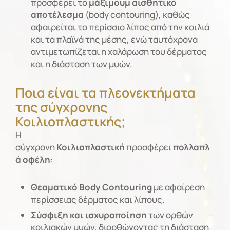
προσφέρει το
μάξιμουμ αισθητικό
αποτέλεσμα
(body contouring), καθώς
αφαιρείται το περίσσιο λίπος από την κοιλιά
και τα πλαϊνά της μέσης, ενώ ταυτόχρονα
αντιμετωπίζεται η χαλάρωση του δέρματος
και η διάσταση των μυών.
Ποια είναι τα πλεονεκτήματα
της σύγχρονης
Κοιλιοπλαστικής;
Η
σύγχρονη
Κοιλιοπλαστική
προσφέρει
πολλαπλ
ά οφέλη
:
Θεαματικό
Body
Contouring
με αφαίρεση
περίσσειας δέρματος και λίπους.
Σύσφιξη και ισχυροποίηση
των ορθών
κοιλιακών μυών, διορθώνοντας τη διάσταση