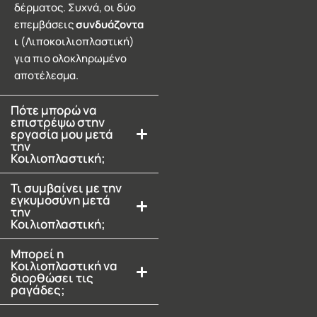
δέρματος. Συχνά, οι δύο
επεμβάσεις
συνδυάζοντα
ι
(Λιποκοιλιοπλαστική)
για πιο ολοκληρωμένο
αποτέλεσμα.
Πότε μπορώ να
επιστρέψω στην
εργασία μου μετά
την
Κοιλιοπλαστική;
Τι συμβαίνει με την
εγκυμοσύνη μετά
την
Κοιλιοπλαστική;
Μπορεί η
Κοιλιοπλαστική να
διορθώσει τις
ραγάδες;