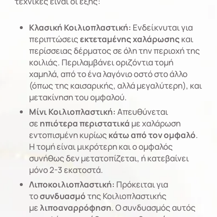
τεχνικές είναι οι εξής:
Κλασική Κοιλιοπλαστική:
Ενδείκνυται για
περιπτώσεις
εκτεταμένης χαλάρωσης
και
περίσσειας δέρματος σε όλη την περιοχή της
κοιλιάς. Περιλαμβάνει οριζόντια τομή
χαμηλά, από το ένα λαγόνιο οστό στο άλλο
(όπως της καισαρικής, αλλά μεγαλύτερη), και
μετακίνηση του ομφαλού.
Μίνι Κοιλιοπλαστική:
Απευθύνεται
σε
ηπιότερα περιστατικά
με χαλάρωση
εντοπισμένη κυρίως
κάτω από τον ομφαλό
.
Η τομή είναι μικρότερη και ο ομφαλός
συνήθως δεν μετατοπίζεται, ή κατεβαίνει
μόνο 2-3 εκατοστά.
Λιποκοιλιοπλαστική:
Πρόκειται για
το
συνδυασμό
της Κοιλιοπλαστικής
με
λιποαναρρόφηση
. Ο συνδυασμός αυτός