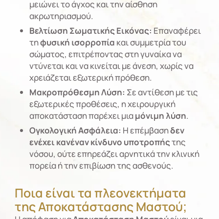
μειώνει το άγχος και την αίσθηση
ακρωτηριασμού.
Βελτίωση Σωματικής Εικόνας:
Επαναφέρει
τη
φυσική ισορροπία
και συμμετρία του
σώματος, επιτρέποντας στη γυναίκα να
ντύνεται και να κινείται με άνεση, χωρίς να
χρειάζεται εξωτερική πρόθεση.
Μακροπρόθεσμη Λύση:
Σε αντίθεση με τις
εξωτερικές προθέσεις, η χειρουργική
αποκατάσταση παρέχει μια
μόνιμη λύση
.
Ογκολογική Ασφάλεια:
Η επέμβαση
δεν
ενέχει κανέναν κίνδυνο υποτροπής
της
νόσου, ούτε επηρεάζει αρνητικά την κλινική
πορεία ή την επιβίωση της ασθενούς.
Ποια είναι τα πλεονεκτήματα
της Αποκατάστασης Μαστού;