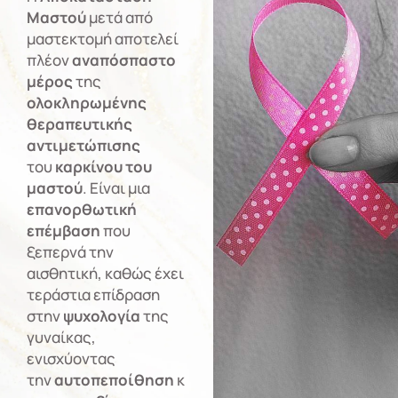
Μαστού
μετά από
μαστεκτομή αποτελεί
πλέον
αναπόσπαστο
μέρος
της
ολοκληρωμένης
θεραπευτικής
αντιμετώπισης
του
καρκίνου του
μαστού
. Είναι μια
επανορθωτική
επέμβαση
που
ξεπερνά την
αισθητική, καθώς έχει
τεράστια επίδραση
στην
ψυχολογία
της
γυναίκας,
ενισχύοντας
την
αυτοπεποίθηση
κ