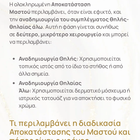
Η ολοκληρωμένη
Αποκατάσταση
Μαστού
περιλαμβάνει, όταν είναι εφικτό, και
την
αναδημιουργία του συμπλέγματος θηλής-
θηλαίας άλω
. Αυτή η φάση γίνεται συνήθως
σε
δεύτερο, μικρότερο χειρουργείο
και μπορεί
να περιλαμβάνει:
Αναδημιουργία Θηλής:
Χρησιμοποιείται
τοπικός ιστός από το ίδιο το στήθος ή από
άλλα σημεία.
Αναδημιουργία Θηλαίας
Άλω:
Χρησιμοποιείται δερματικό μόσχευμα ή
ιατρικός τατουάζ για να αποκτήσει το φυσικό
χρώμα.
Τι περιλαμβάνει η διαδικασία
Αποκατάστασης του Μαστού και