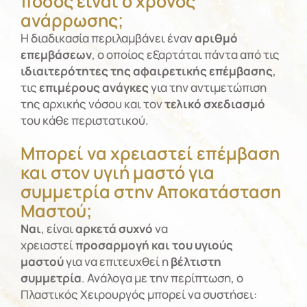
πόσος είναι ο χρόνος
ανάρρωσης;
Η διαδικασία περιλαμβάνει έναν
αριθμό
επεμβάσεων
, ο οποίος εξαρτάται πάντα από τις
ιδιαιτερότητες της αφαιρετικής επέμβασης
,
τις
επιμέρους ανάγκες
για την αντιμετώπιση
της αρχικής νόσου και τον
τελικό σχεδιασμό
του κάθε περιστατικού.
Μπορεί να χρειαστεί επέμβαση
και στον υγιή μαστό για
συμμετρία στην Αποκατάσταση
Μαστού;
Ναι
, είναι
αρκετά συχνό
να
χρειαστεί
προσαρμογή και του υγιούς
μαστού
για να επιτευχθεί η
βέλτιστη
συμμετρία
. Ανάλογα με την περίπτωση, ο
Πλαστικός Χειρουργός μπορεί να συστήσει: