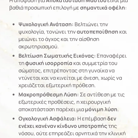
Η απόφαση για
Αποκατάσταση Μαστού
είναι μια
βαθιά προσωπική επιλογή με
σημαντικά οφέλη
:
Ψυχολογική Ανάταση:
Βελτιώνει την
ψυχολογία, τονώνει την
αυτοπεποίθηση
και
μειώνει το άγχος και την αίσθηση
ακρωτηριασμού.
Βελτίωση Σωματικής Εικόνας:
Επαναφέρει
τη
φυσική ισορροπία
και συμμετρία του
σώματος, επιτρέποντας στη γυναίκα να
ντύνεται και να κινείται με άνεση, χωρίς να
χρειάζεται εξωτερική πρόθεση.
Μακροπρόθεσμη Λύση:
Σε αντίθεση με τις
εξωτερικές προθέσεις, η χειρουργική
αποκατάσταση παρέχει μια
μόνιμη λύση
.
Ογκολογική Ασφάλεια:
Η επέμβαση
δεν
ενέχει κανέναν κίνδυνο υποτροπής
της
νόσου, ούτε επηρεάζει αρνητικά την κλινική