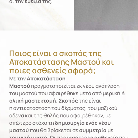
αι την
ευεξία
της.
Ποιος είναι ο σκοπός της
Αποκατάστασης Μαστού και
ποιες ασθενείς αφορά;
Με την
Αποκατάσταση
Μαστού
πραγματοποιείται εκ νέου ανάπλαση
του μαστού που αφαιρέθηκε μετά από
μερική ή
ολική μαστεκτομή
.
Σκοπός
της είναι
η αντικατάσταση του δέρματος, του μαζικού
αδένα και της θηλής που αφαιρέθηκαν, με
απώτερο στόχο τη
δημιουργία ενός νέου
μαστού
που θα βρίσκεται σε
συμμετρία
με
τον
υγιή μαστό
.
Οι περισσότερες ασθενείς
που