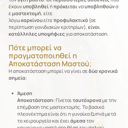
έχουν
υποβληθεί
ή
πρόκειται
να
υποβληθούν
σ
ε
μαστεκτομή
, είτε
λόγω
καρκίνου
είτε
προφυλακτικά
(σε
περίπτωση γονιδιακών κριτηρίων),
είναι
κατάλληλες υποψήφιες
για αποκατάσταση.
Πότε μπορεί να
πραγματοποιηθεί η
Αποκατάσταση Μαστού;
Η αποκατάσταση μπορεί να γίνει σε
δύο χρονικά
σημεία
:
Άμεση
Αποκατάσταση:
Γίνεται
ταυτόχρονα
με την
επέμβαση της μαστεκτομής. Το βασικό
πλεονέκτημα είναι ότι η γυναίκα ξυπνά μετά
το χειρουργείο και έχει
άμεσα
τον
καινούργιο μαστό στη θέση του παλιού,