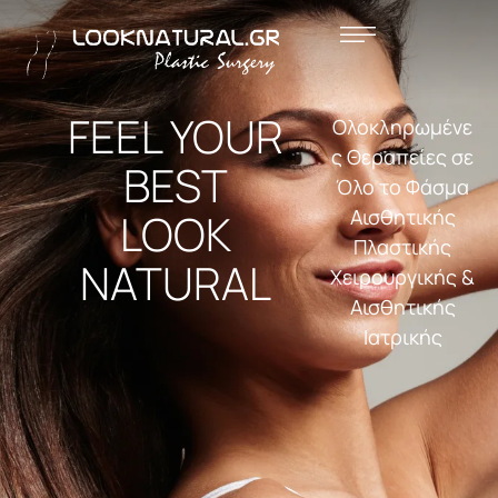
FEEL YOUR
Ολοκληρωμένε
ς Θεραπείες σε
BEST
Όλο το Φάσμα
LOOK
Αισθητικής
Πλαστικής
NATURAL
Χειρουργικής &
Αισθητικής
Ιατρικής